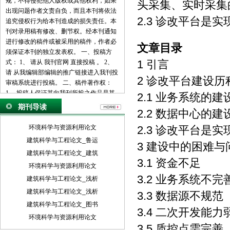
规，不得侵犯他人版权或其他权利，如果
头采集、实时采集的
出现问题作者文责自负，而且本刊将依法
2.3 诊改平台是
追究侵权行为给本刊造成的损失责任。本
刊对录用稿有修改、删节权。经本刊通知
进行修改的稿件或被采用的稿件，作者必
文章目录
须保证本刊的独立发表权。 一、投稿方
1 引言
式： 1、 请从 我刊官网 直接投稿 。 2、
请 从我编辑部编辑的推广链接进入我刊投
2 诊改平台建设历
审稿系统进行投稿。 二、稿件著作权：
1、 投稿人保证其向我刊所投之作品是其
2.1 业务系统的
本人或与他人合作创作之成果，或对所投
期刊导读
2.2 数据中心的
作品拥有合法的著作权，无第三人对其作
品提出可成立之权利主张。 2、 投稿人保
环境科学与资源利用论文
2.3 诊改平台是
证向我刊所投之稿件，尚未在任何媒体上
建筑科学与工程论文_鲁运
3 建设中的困难与
发表。 3、 投稿人保证其作品不含有违反
建筑科学与工程论文_建筑
宪法、法律及损害社会公共利益之内容。
3.1 资金不足
4、 投稿人向我刊所投之作品不得同时向
环境科学与资源利用论文
第三方投送，即不允许一稿多投。 5、 投
3.2 业务系统不完
建筑科学与工程论文_浅析
稿人授予我刊享有作品专有使用权的方式
建筑科学与工程论文_浅析
3.3 数据源不规范
包括但不限于：通过网络向公众传播、复
建筑科学与工程论文_图书
制、摘编、表演、播放、展览、发行、摄
3.4 二次开发能力
制电影、电视、录像制品、录制录音制
环境科学与资源利用论文
3.5 质控点需完善
品、制作数字化制品、改编、翻译、注