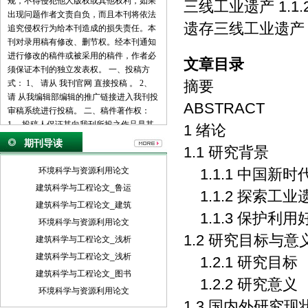
规，不得侵犯他人版权或其他权利，如果
三线工业遗产 1.1
出现问题作者文责自负，而且本刊将依法
遗存三线工业遗产 1
追究侵权行为给本刊造成的损失责任。本
刊对录用稿有修改、删节权。经本刊通知
进行修改的稿件或被采用的稿件，作者必
文章目录
须保证本刊的独立发表权。 一、投稿方
摘要
式： 1、 请从 我刊官网 直接投稿 。 2、
请 从我编辑部编辑的推广链接进入我刊投
ABSTRACT
审稿系统进行投稿。 二、稿件著作权：
1、 投稿人保证其向我刊所投之作品是其
1 绪论
本人或与他人合作创作之成果，或对所投
期刊导读
1.1 研究背景
作品拥有合法的著作权，无第三人对其作
品提出可成立之权利主张。 2、 投稿人保
环境科学与资源利用论文
1.1.1 中国新
证向我刊所投之稿件，尚未在任何媒体上
建筑科学与工程论文_鲁运
1.1.2 探索工
发表。 3、 投稿人保证其作品不含有违反
建筑科学与工程论文_建筑
宪法、法律及损害社会公共利益之内容。
1.1.3 保护利
4、 投稿人向我刊所投之作品不得同时向
环境科学与资源利用论文
第三方投送，即不允许一稿多投。 5、 投
1.2 研究目标与意
建筑科学与工程论文_浅析
稿人授予我刊享有作品专有使用权的方式
建筑科学与工程论文_浅析
1.2.1 研究目标
包括但不限于：通过网络向公众传播、复
建筑科学与工程论文_图书
制、摘编、表演、播放、展览、发行、摄
1.2.2 研究意义
制电影、电视、录像制品、录制录音制
环境科学与资源利用论文
1.3 国内外研究
品、制作数字化制品、改编、翻译、注