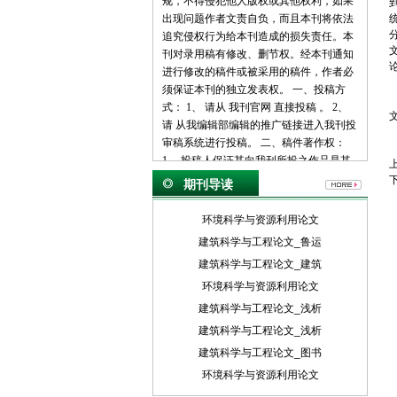
规，不得侵犯他人版权或其他权利，如果
出现问题作者文责自负，而且本刊将依法
追究侵权行为给本刊造成的损失责任。本
刊对录用稿有修改、删节权。经本刊通知
论
进行修改的稿件或被采用的稿件，作者必
须保证本刊的独立发表权。 一、投稿方
式： 1、 请从 我刊官网 直接投稿 。 2、
请 从我编辑部编辑的推广链接进入我刊投
审稿系统进行投稿。 二、稿件著作权：
1、 投稿人保证其向我刊所投之作品是其
本人或与他人合作创作之成果，或对所投
期刊导读
作品拥有合法的著作权，无第三人对其作
品提出可成立之权利主张。 2、 投稿人保
环境科学与资源利用论文
证向我刊所投之稿件，尚未在任何媒体上
建筑科学与工程论文_鲁运
发表。 3、 投稿人保证其作品不含有违反
建筑科学与工程论文_建筑
宪法、法律及损害社会公共利益之内容。
4、 投稿人向我刊所投之作品不得同时向
环境科学与资源利用论文
第三方投送，即不允许一稿多投。 5、 投
建筑科学与工程论文_浅析
稿人授予我刊享有作品专有使用权的方式
建筑科学与工程论文_浅析
包括但不限于：通过网络向公众传播、复
建筑科学与工程论文_图书
制、摘编、表演、播放、展览、发行、摄
制电影、电视、录像制品、录制录音制
环境科学与资源利用论文
品、制作数字化制品、改编、翻译、注