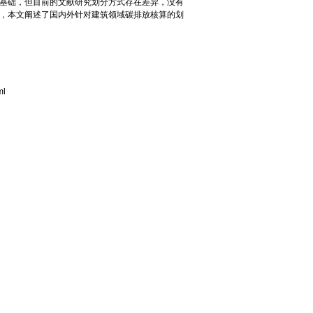
基础，但目前的文献研究划分方式存在差异，没有
，本文阐述了国内外针对建筑领域碳排放核算的划
ml