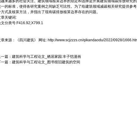
到越来越多的社会关注。建筑领域核算边界的划定和选择是开展建筑领域碳排放研究的
统一的标准，使得各研究案例之间缺乏可比性。为了给建筑领域减碳相关研究提供参考
分方式及核算方法，并指出了现有碳排放核算边界存在的问题。
文章关键词:
文分类号:F416.92;X799.1
文章来源：
《四川建筑》
网址:
http://www.scjzzzs.cn/qikandaodu/2022/0928/1666.ht
上一篇：
建筑科学与工程论文_栖居家园:丰子恺漫画
下一篇：
建筑科学与工程论文_图书馆旧建筑的空间