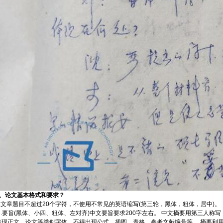
2、
论文基本格式和要求？
1.文章题目不超过20个字符，不使用不常见的英语缩写(第三轮，黑体，粗体，居中)。
2 .要旨(黑体、小四、粗体、左对齐)中文要旨要求200字左右。 中文摘要用第三人
出现正文、论文等类似字体，不得出现公式、插图、表格、参考文献编号等。 摘要利