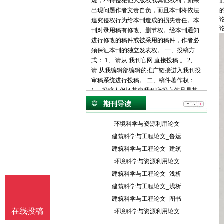
规，不得侵犯他人版权或其他权利，如果
出现问题作者文责自负，而且本刊将依法
追究侵权行为给本刊造成的损失责任。本
刊对录用稿有修改、删节权。经本刊通知
进行修改的稿件或被采用的稿件，作者必
须保证本刊的独立发表权。 一、投稿方
式： 1、 请从 我刊官网 直接投稿 。 2、
请 从我编辑部编辑的推广链接进入我刊投
审稿系统进行投稿。 二、稿件著作权：
1、 投稿人保证其向我刊所投之作品是其
本人或与他人合作创作之成果，或对所投
期刊导读
作品拥有合法的著作权，无第三人对其作
品提出可成立之权利主张。 2、 投稿人保
环境科学与资源利用论文
证向我刊所投之稿件，尚未在任何媒体上
建筑科学与工程论文_鲁运
发表。 3、 投稿人保证其作品不含有违反
建筑科学与工程论文_建筑
宪法、法律及损害社会公共利益之内容。
4、 投稿人向我刊所投之作品不得同时向
环境科学与资源利用论文
第三方投送，即不允许一稿多投。 5、 投
建筑科学与工程论文_浅析
稿人授予我刊享有作品专有使用权的方式
建筑科学与工程论文_浅析
包括但不限于：通过网络向公众传播、复
建筑科学与工程论文_图书
制、摘编、表演、播放、展览、发行、摄
在线投稿
制电影、电视、录像制品、录制录音制
环境科学与资源利用论文
品、制作数字化制品、改编、翻译、注