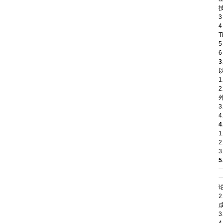
4
T
5