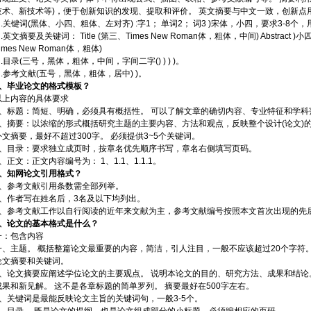
技术、新技术等)，便于创新知识的发现、提取和评价。 英文摘要与中文一致，创新点用
3 .关键词(黑体、小四、粗体、左对齐) :字1； 单词2； 词3 )宋体，小四，要求3-8个，
 .英文摘要及关键词： Title (第三、Times New Roman体，粗体，中间) Abstract )小四、
imes New Roman体，粗体)
 .目录(三号，黑体，粗体，中间，字间二字() ) ) )。
6 .参考文献(五号，黑体，粗体，居中) )。
3、
毕业论文的格式模板？
以上内容的具体要求
1、标题：简短、明确，必须具有概括性。 可以了解文章的确切内容、专业特征和学科
2、摘要：以浓缩的形式概括研究主题的主要内容、方法和观点，反映整个设计(论文)的
外文摘要，最好不超过300字。 必须提供3~5个关键词。
3、目录：要求独立成页时，按章名优先顺序书写，章名右侧填写页码。
4、正文：正文内容编号为： 1、1.1、1.1.1。
4、
知网论文引用格式？
1、参考文献引用条数需全部列举。
2、作者写在姓名后，3名及以下均列出。
3、参考文献工作以自行阅读的近年来文献为主，参考文献编号按照本文首次出现的先
5、
论文的基本格式是什么？
一：包含内容
一、主题。 概括整篇论文最重要的内容，简洁，引人注目，一般不应该超过20个字符
论文摘要和关键词。
2、论文摘要应阐述学位论文的主要观点。 说明本论文的目的、研究方法、成果和结论
成果和新见解。 这不是各章标题的简单罗列。 摘要最好在500字左右。
3、关键词是最能反映论文主旨的关键词句，一般3-5个。